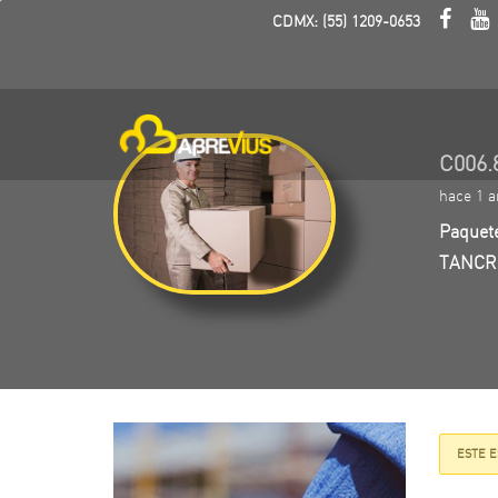
CDMX: (55) 1209-0653
C006.
hace 1 a
Paquete
TANCR
ESTE E