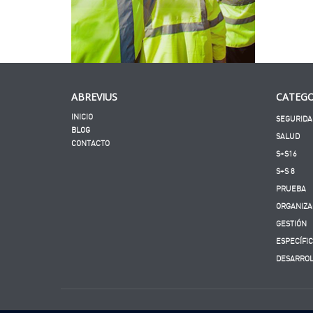
ABREVIUS
CATEGO
INICIO
SEGURIDA
BLOG
SALUD
CONTACTO
S+S16
S+S 8
PRUEBA
ORGANIZA
GESTIÓN
ESPECÍFI
DESARRO