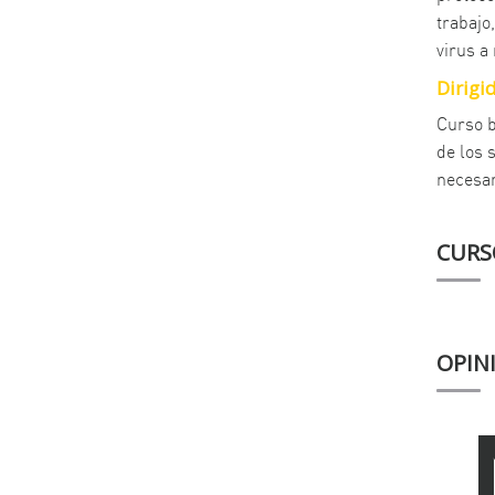
trabajo
virus a 
Dirigid
Curso b
de los 
necesar
CURS
OPIN