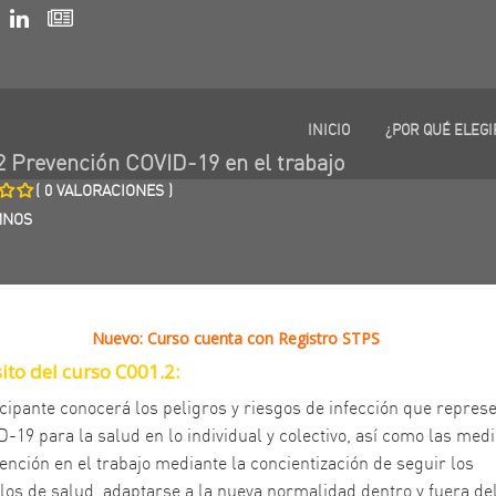
INICIO
¿POR QUÉ ELEGI
2 Prevención COVID-19 en el trabajo
( 0 VALORACIONES )
MNOS
Nuevo: Curso cuenta con Registro STPS
ito del curso C001.2:
icipante conocerá los peligros y riesgos de infección que repres
D-19 para la salud en lo individual y colectivo, así como las med
ención en el trabajo mediante la concientización de seguir los
los de salud, adaptarse a la nueva normalidad dentro y fuera de