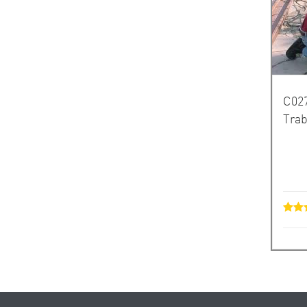
C027
Trab