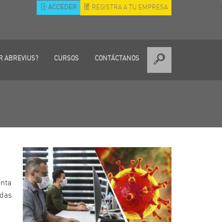
ACCEDER
REGISTRA A TU EMPRESA
R ABREVIUS?
CURSOS
CONTÁCTANOS
enta
idas
l