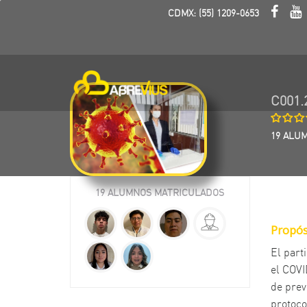
CDMX: (55) 1209-0653
C001.
19 ALU
19 ALUMNOS MATRICULADOS
Propós
El part
el COVI
de prev
protoco