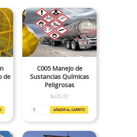
en
C005 Manejo de
o de
Sustancias Químicas
Peligrosas
$420.00
O
AÑADIR AL CARRITO