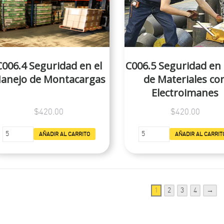
C006.4 Seguridad en el
C006.5 Seguridad en 
anejo de Montacargas
de Materiales co
Electroimanes
$420.00
$420.00
AÑADIR AL CARRITO
AÑADIR AL CARRIT
1
2
3
4
→