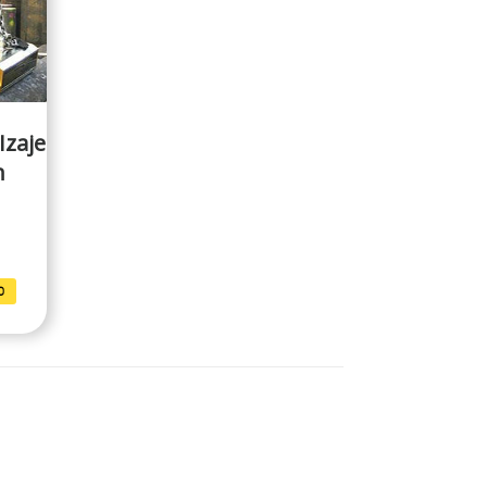
Izaje
n
O